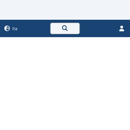
Ita
Via C. Cattaneo, 2
24040 - Stezzano (BG)
R.E.A. Bergamo 238319
P.IVA IT01799770167